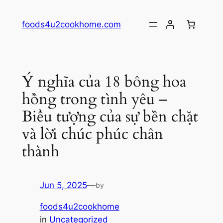
Skip
to
foods4u2cookhome.com
content
Ý nghĩa của 18 bông hoa
hồng trong tình yêu –
Biểu tượng của sự bền chặt
và lời chúc phúc chân
thành
Jun 5, 2025
—
by
foods4u2cookhome
in
Uncategorized