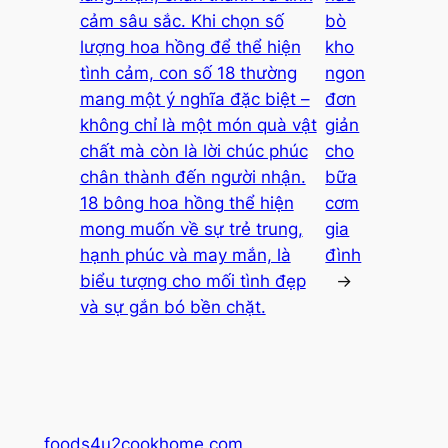
cảm sâu sắc. Khi chọn số
bò
lượng hoa hồng để thể hiện
kho
tình cảm, con số 18 thường
ngon
mang một ý nghĩa đặc biệt –
đơn
không chỉ là một món quà vật
giản
chất mà còn là lời chúc phúc
cho
chân thành đến người nhận.
bữa
18 bông hoa hồng thể hiện
cơm
mong muốn về sự trẻ trung,
gia
hạnh phúc và may mắn, là
đình
biểu tượng cho mối tình đẹp
→
và sự gắn bó bền chặt.
foods4u2cookhome.com