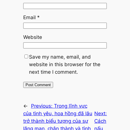
Email
*
Website
Save my name, email, and
website in this browser for the
next time I comment.
←
Previous:
Trong lĩnh vực
của tình yêu, hoa hồng đã lâu
Next:
trở thành biểu tượng của sự
Cách
lãng mạn, chân thành và tình
nấu